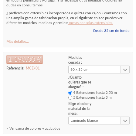
en toda la peninsula y Portugal. Y si necesitas otras medidas o colores no
dudes en consultarnos
¿ prefieres con extensibles incorporados o quizás con cajón ? contamos con
una amplia gama de fabricación propia, en el siguiente enlace puedes ver
diferentes modelos, medidas y precios:
mesas consolas extensibles.
Desde 35 cm de fondo
Más detalles...
Medidas
1 190,00 €
cerrada :
Referencia:
MCE/01
80 x 35 cm
¿Cuanto
quieres que se
alargue? :
4 Extensiones hasta 2,50 m
5 Extensiones hasta 3 m
Elige el color y
material de la
mesa :
Laminado blanco
> Ver gama de colores y acabados