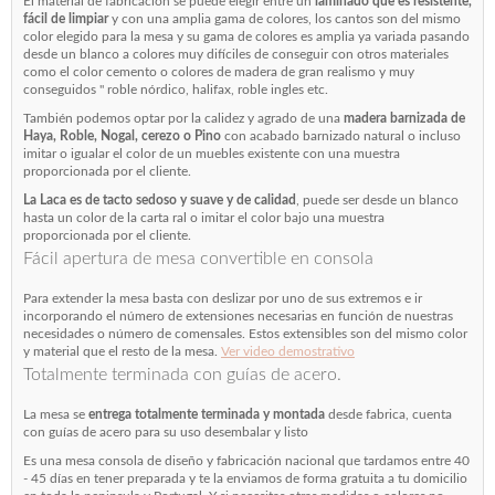
El material de fabricación se puede elegir entre un
laminado que es resistente,
fácil de limpiar
y con una amplia gama de colores, los cantos son del mismo
color elegido para la mesa y su gama de colores es amplia ya variada pasando
desde un blanco a colores muy difíciles de conseguir con otros materiales
como el color cemento o colores de madera de gran realismo y muy
conseguidos " roble nórdico, halifax, roble ingles etc.
También podemos optar por la calidez y agrado de una
madera barnizada de
Haya, Roble, Nogal, cerezo o Pino
con acabado barnizado natural o incluso
imitar o igualar el color de un muebles existente con una muestra
proporcionada por el cliente.
La Laca es de tacto sedoso y suave y de calidad
, puede ser desde un blanco
hasta un color de la carta ral o imitar el color bajo una muestra
proporcionada por el cliente.
Fácil apertura de mesa convertible en consola
Para extender la mesa basta con deslizar por uno de sus extremos e ir
incorporando el número de extensiones necesarias en función de nuestras
necesidades o número de comensales. Estos extensibles son del mismo color
y material que el resto de la mesa.
Ver video demostrativo
Totalmente terminada con guías de acero.
La mesa se
entrega totalmente terminada y montada
desde fabrica, cuenta
con guías de acero para su uso desembalar y listo
Es una mesa consola de diseño y fabricación nacional que tardamos entre 40
- 45 días en tener preparada y te la enviamos de forma gratuita a tu domicilio