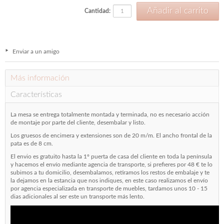
Cantidad:
Enviar a un amigo
Más información
Características
La mesa se entrega totalmente montada y terminada, no es necesario acción
de montaje por parte del cliente, desembalar y listo.
Los gruesos de encimera y extensiones son de 20 m/m. El ancho frontal de la
pata es de 8 cm.
El envio es gratuito hasta la 1º puerta de casa del cliente en toda la península
y hacemos el envío mediante agencia de transporte, si prefieres por 48 € te lo
subimos a tu domicilio, desembalamos, retiramos los restos de embalaje y te
la dejamos en la estancia que nos indiques, en este caso realizamos el envío
por agencia especializada en transporte de muebles, tardamos unos 10 - 15
dias adicionales al ser este un transporte más lento.