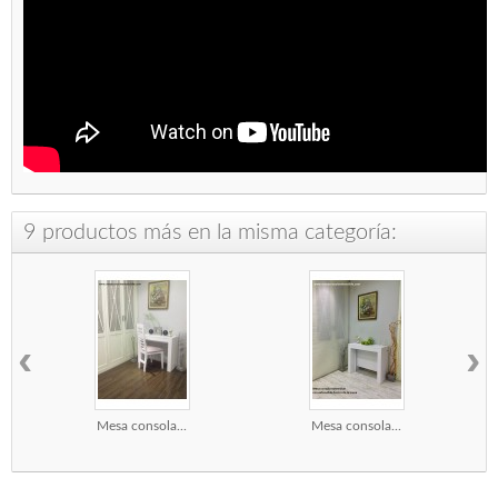
9 productos más en la misma categoría:
‹
›
Mesa consola...
Mesa consola...