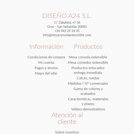
DISEÑO A24 S.L.
C/ Zabaleta, nº 36
Gros - San Sebastián 20002
+34 943 29 24 05
info@mesaconsolaextensible.com
Información
Productos
Condiciones de compra
Mesa consola extensible
Mi cuenta
Mesa comedor extensible
Pagos y envíos
Productos estocados
entrega inmediata
Mapa del sitio
Calces, ruedas
Medidas / Nº comensales
Gama de colores y
acabados
Características, materiales
y plazos
Vídeos demostrativos
Atención al
cliente
Sobre nosotros