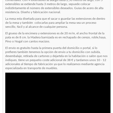
extensibles se extiende hasta 3 metros de largo, sepuede colocar
indistintamente el número de extensibles deseados. Guías de acero de alta
resistencia. Diseño y fabricación nacional.
La mesa esta diseñada para que el sacar o guardar las extensiones de dentro
de la mesa y también colocarlas para ampliar la mesa sea un proceso
sencillo, fácil y al alcance de cualquier persona.
El grueso de la encimera y extensiones es de 20 m/m, el ancho frontal de la
pata es de 8 cm. la Madera barnizada es en rechapado de cerezo, roble,haya,
Pino o Nogal con cantos macizos.
El envío es gratuito hasta la primera puerta del domicilio o portal, si lo
prefieres también tenemos la opción de envio a tu domicilio con subida,
desembalaje, retirada de cartones y dejartela en la habitación o salón que nos
indiques, tiene un pequeño coste adicional de 38 € y tardamos unos 10 - 12
adicionales al tiempo de fabricación ya que lo realizamos mediante agencia
especializada en transporte de muebles.