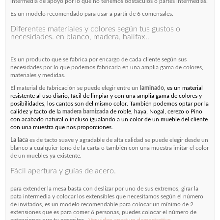
intermedia de apoyo por lo que no tenemos odstáculos o partes intermedias.
Es un modelo recomendado para usar a partir de 6 comensales.
Diferentes materiales y colores según tus gustos o
necesidades. en blanco, madera, halifax..
Es un producto que se fabrica por encargo de cada cliente según sus
necesidades por lo que podemos fabricarla en una amplia gama de colores,
materiales y medidas.
El material de fabricación se puede elegir entre un
laminado
, es un material
resistente al uso diario, fácil de limpiar y con una amplia gama de colores y
posibilidades, los cantos son del mismo color. También podemos optar por la
calidez y tacto de la
madera barnizada
de roble, haya, Nogal, cerezo o Pino
con acabado natural o incluso igualando a un color de un mueble del cliente
con una muestra que nos proporciones.
La laca
es de tacto suave y agradable de alta calidad se puede elegir desde un
blanco a cualquier tono de la carta o también con una muestra imitar el color
de un muebles ya existente.
Fácil apertura y guías de acero.
para extender la mesa basta con deslizar por uno de sus extremos, girar la
pata intermedia y colocar los extensibles que necesitamos según el número
de invitados, es un modelo recomendable para colocar un mínimo de 2
extensiones que es para comer 6 personas, puedes colocar el número de
extensiones que tu necesites.
Ver video apertura demostrativo