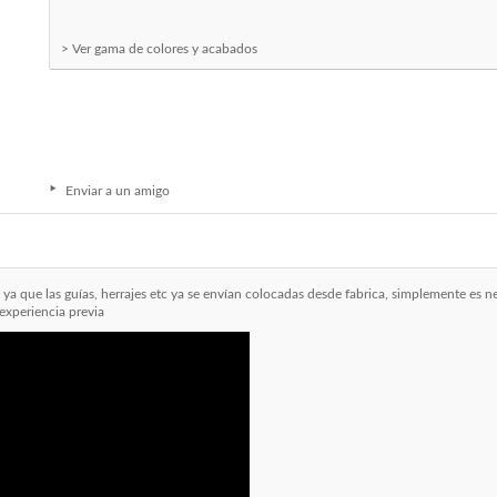
> Ver gama de colores y acabados
Enviar a un amigo
a que las guías, herrajes etc ya se envían colocadas desde fabrica, simplemente es nec
experiencia previa