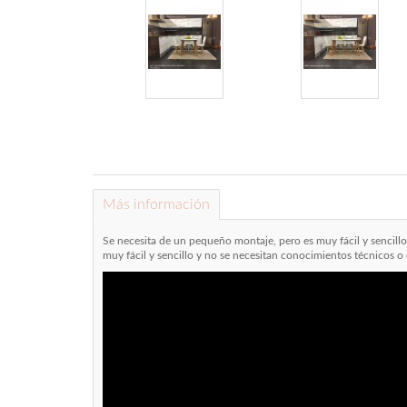
Más información
Se necesita de un pequeño montaje, pero es muy fácil y sencillo y
muy fácil y sencillo y no se necesitan conocimientos técnicos o 