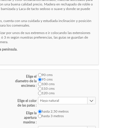
 y con una buena calidad precio, Madera en rechapado de roble o
 barnizada y Laca de tacto sedoso o suave y donde se puede
s, cuenta con una cuidada y estudiada inclinación y posición
para los comensales.
lizar por unos de sus extremos e ir colocando las extensiones
ó 3 m según nuestras preferencias, las guías se guardan de
imera.
a península.
90 cms
Elige el
95 cms
diametro de la
100 cms
encimera :
110 cms
120 cms
Haya natural
Elige el color
de las patas :
hasta 2,50 metros
Elige la
hasta 3 metros
apertura
maxima :