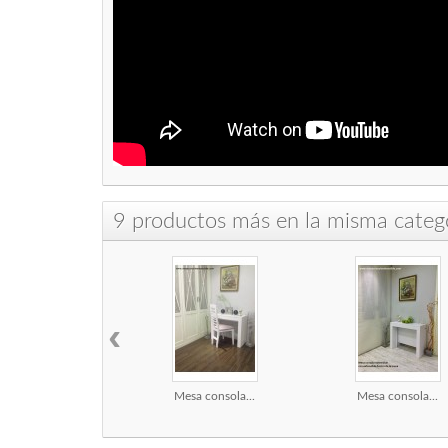
9 productos más en la misma catego
‹
Mesa consola...
Mesa consola...