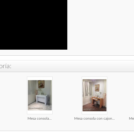
ría:
Mesa consola...
Mesa consola con cajon...
Mes