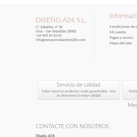
Informac
DISEÑO A24 S.L.
Condiciones de 
C/ Zabaleta, nº 36
Gros - San Sebastián 20002
Mi cuenta
+34 943 29 24 05
Pagos y envíos
info@mesaconsolaextensible.com
Mapa del sitio
Servicio de calidad
Todos nuestros productos están garantizados. Solo
Visit
te ofrecemos la mejor calidad
Mes
CONTACTE CON NOSOTROS
Diseño A24