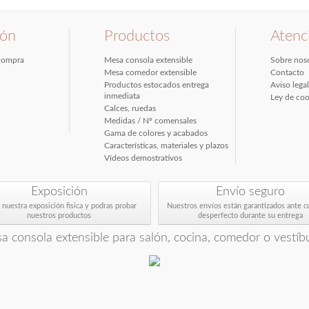
ión
Productos
Atenci
compra
Mesa consola extensible
Sobre nos
Mesa comedor extensible
Contacto
Productos estocados entrega
Aviso lega
inmediata
Ley de coo
Calces, ruedas
Medidas / Nº comensales
Gama de colores y acabados
Características, materiales y plazos
Vídeos demostrativos
Exposición
Envío seguro
a nuestra exposición fisica y podras probar
Nuestros envíos están garantizados ante c
nuestros productos
desperfecto durante su entrega
a consola extensible para salón, cocina, comedor o vestíbu