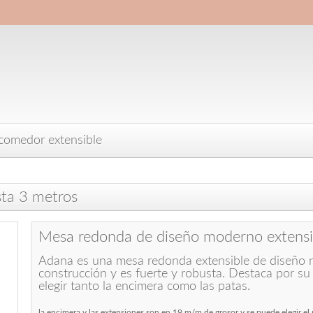
comedor extensible
ta 3 metros
Mesa redonda de diseño moderno extensi
Adana es una mesa redonda extensible de diseño nó
construcción y es fuerte y robusta. Destaca por s
elegir tanto la encimera como las patas.
la encimera y las extensiones son en 19 m/m de grosor y se puede elegir e