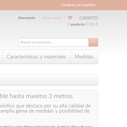
Contacte con nosotros
CARRITO
Bienvenido
Iniciar sesión
0
0.00 €
producto
Características y materiales
Medidas
ble hasta maximo 3 metros.
rdico que destaca por su alta calidad de
u amplia gama de medidas y posibilidad de
l material y color destacando:laminado, material adecuado para