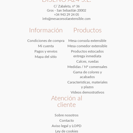
C/ Zabaleta, nº 36
Gros - San Sebastián 20002
+34 943 29 24 05
info@mesaconsolaextensible.com
Información
Productos
Condiciones de compra
Mesa consola extensible
Mi cuenta
Mesa comedor extensible
Pagos y envíos
Productos estocados
entrega inmediata
Mapa del sitio
Calces, ruedas
Medidas / Nº comensales
Gama de colores y
acabados
Características, materiales
y plazos
Vídeos demostrativos
Atención al
cliente
Sobre nosotros
Contacto
Aviso legal y LOPD
Ley de cookies